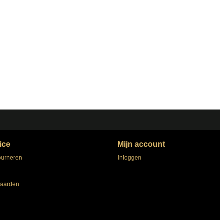
ice
Mijn account
ourneren
Inloggen
aarden