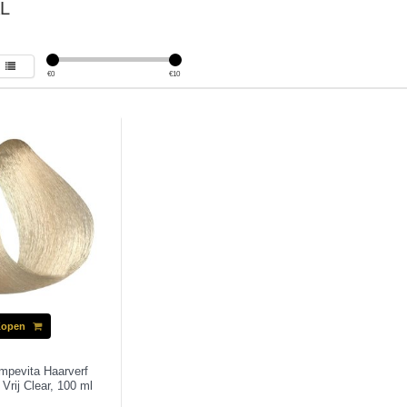
L
€
0
€
10
Kopen
Impevita Haarverf
rij Clear, 100 ml