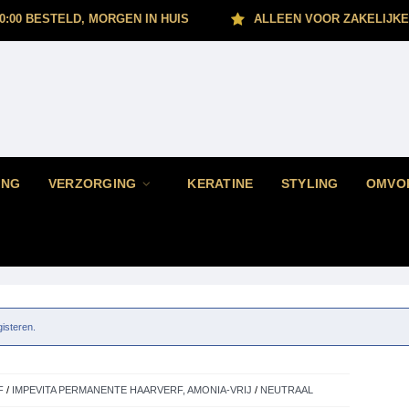
0:00 BESTELD, MORGEN IN HUIS
ALLEEN VOOR ZAKELIJKE
ING
VERZORGING
KERATINE
STYLING
OMVO
gisteren.
F
/
IMPEVITA PERMANENTE HAARVERF, AMONIA-VRIJ
/
NEUTRAAL