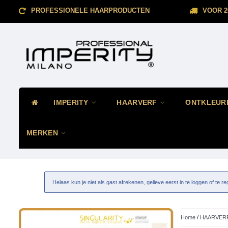
PROFESSIONELE HAARPRODUCTEN
VOOR 2
IMPERITY
HAARVERF
ONTKLEUR
MERKEN
Helaas kun je niet als gast afrekenen, gelieve eerst in te loggen of te re
Home
/
HAARVER