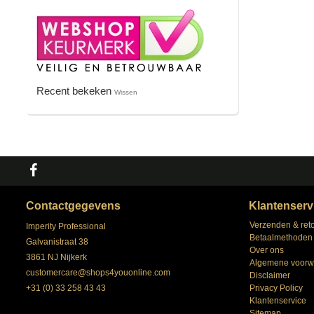
Recent bekeken
Wissen
Contactgegevens
Klantenserv
Verzenden & ret
Imperity Professional
Betaalmethoden
Galvanistraat 38
Over ons
3861 NJ Nijkerk
Algemene voorw
customercare@shops4youonline.com
Disclaimer
+31 (0) 33 258 43 43
Privacy Policy
Klantenservice
Sitemap