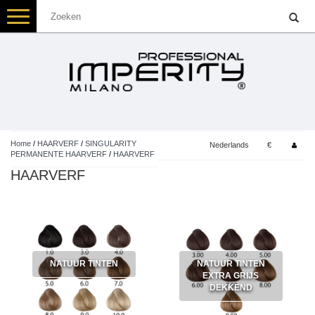
Toggle
navigation
Home
/
HAARVERF
/
SINGULARITY
Nederlands
€
PERMANENTE HAARVERF
/
HAARVERF
HAARVERF
NATUUR TINTEN
NATUUR TINTEN
EXTRA GRIJS
DEKKEND