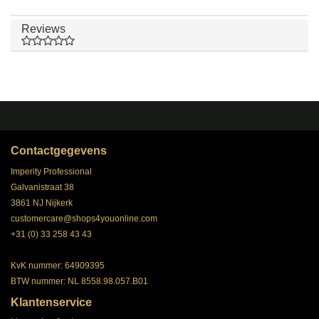
Reviews
Contactgegevens
Imperity Professional
Galvanistraat 38
3861 NJ Nijkerk
customercare@shops4youonline.com
+31 (0) 33 258 43 43
KvK nummer: 64909395
BTW nummer: NL 8558.98.057.B01
Klantenservice