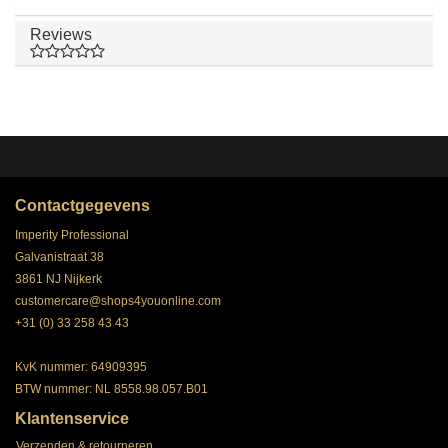
Reviews
Contactgegevens
Imperity Professional
Galvanistraat 38
3861 NJ Nijkerk
customercare@shops4youonline.com
+31 (0) 33 258 43 43
KvK nummer: 64909395
BTW nummer: NL 8558.98.057.B01
Klantenservice
Verzenden & retourneren