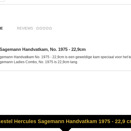
IE
REVIEWS
 Sagemann Handvatkam, No. 1975 - 22,9cm
emann Handvatkam No. 1975 - 22,9cm is een geweldige kam speciaal voor het knip
gemann Ladies Combs, No. 1975 is 22,9cm lang.
estel
Hercules Sagemann
Handvatkam 1975 - 22,9 