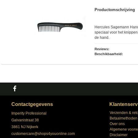
Productomschrijving
Hercules Sagemann Handv
speciaal voor het knippen 
de hand.
Reviews:
Beschikbaarheid:
Contactgegevens
Klantenserv
Verzenden & ret
Imperity Professional
Betaalmethoden
Galvanistraat 38
Over ons
3861 NJ Nijkerk
Algemene voorw
customercare@shops4youonline.com
Disclaimer