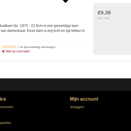
€9,39
Excl. btw
atkam No. 1975 - 22,9cm is een geweldige kam
van dameshaar. Deze kam is erg licht en ligt lekker in
| Je beoordeling toevoegen
Niet op voorraad
ice
Mijn account
ourneren
Inloggen
aarden