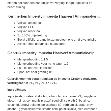
bieden het haar een natuurlijke verzorging, langdurige kleur en
bescherming.
Kenmerken Imperity Impevita Haarverf Ammoniakvrij:
Vrij van ammoniak
Vrij van PPD
Vrij van resocinol
Tot 100% grijsdekking
Bevat olijfolie, arganolie, zonnebloemolie en druivenpitolie
Schitterende natuurlijke haarkleuren
Gebruik Imperity Impevita Haarverf Ammoniakvrij:
Mengverhouding 1:1,5
Mengverhouding voor lichte tonen 1:2
Laat de haarverf intrekken
Spoel het haar grondig uit
Gebruik voor het beste resultaat de Impevita Creamy Activator,
verkrijgbaar in
3%
,
6%
,
9%
en
12%
.
Ingrediënten:
aqua (water), cetearyl alcohol, ethanolamine, laureth-3, propylene
glycol, ricinus communis (castor) seed oil, cetoleth-5, betaine,
cocamidopropyl betaine, polysorbate 80, sorbitan stearate, oleyl
alcohol, glycol distearate, stearic acid, palmitic acid, olea europaea