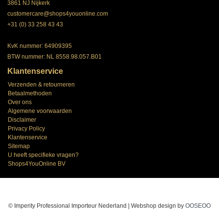
3861 NJ Nijkerk
customercare@shops4youonline.com
+31 (0) 33 258 43 43
KvK nummer: 64909395
BTW nummer: NL 8558.98.057.B01
Klantenservice
Verzenden & retourneren
Betaalmethoden
Over ons
Algemene voorwaarden
Disclaimer
Privacy Policy
Klantenservice
Sitemap
U heeft specifieke vragen?
Shops4YouOnline BV
© Imperity Professional Importeur Nederland | Webshop design by
OOSEOO