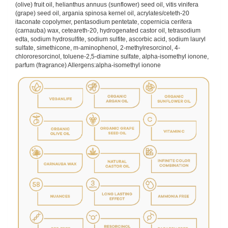
(olive) fruit oil, helianthus annuus (sunflower) seed oil, vitis vinifera
(grape) seed oil, argania spinosa kernel oil, acrylates/ceteth-20
itaconate copolymer, pentasodium pentetate, copernicia cerifera
(carnauba) wax, ceteareth-20, hydrogenated castor oil, tetrasodium
edta, sodium hydrosulfite, sodium sulfite, ascorbic acid, sodium lauryl
sulfate, simethicone, m-aminophenol, 2-methylresorcinol, 4-
chlororesorcinol, toluene-2,5-diamine sulfate, alpha-isomethyl ionone,
parfum (fragrance) Allergens:alpha-isomethyl ionone