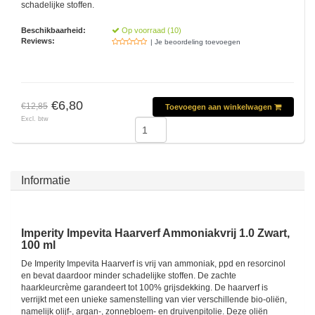
schadelijke stoffen.
Beschikbaarheid:
Op voorraad (10)
Reviews:
| Je beoordeling toevoegen
€6,80
€12,85
Toevoegen aan winkelwagen
Excl. btw
Informatie
Imperity Impevita Haarverf Ammoniakvrij 1.0 Zwart,
100 ml
De Imperity Impevita Haarverf is vrij van ammoniak, ppd en resorcinol
en bevat daardoor minder schadelijke stoffen. De zachte
haarkleurcrème garandeert tot 100% grijsdekking. De haarverf is
verrijkt met een unieke samenstelling van vier verschillende bio-oliën,
namelijk olijf-, argan-, zonnebloem- en druivenpitolie. Deze oliën