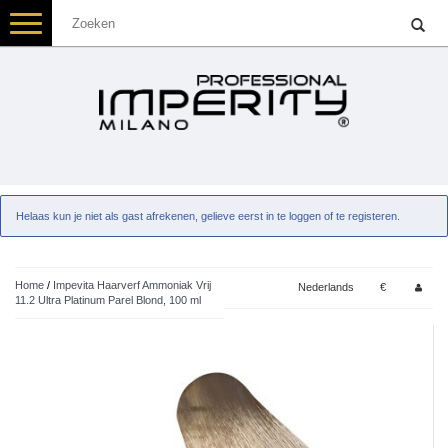
Toggle
navigation
Helaas kun je niet als gast afrekenen, gelieve eerst in te loggen of te registeren.
Home
/
Impevita Haarverf Ammoniak Vrij
Nederlands
€
11.2 Ultra Platinum Parel Blond, 100 ml