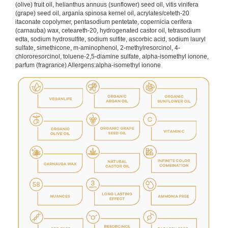
(olive) fruit oil, helianthus annuus (sunflower) seed oil, vitis vinifera
(grape) seed oil, argania spinosa kernel oil, acrylates/ceteth-20
itaconate copolymer, pentasodium pentetate, copernicia cerifera
(carnauba) wax, ceteareth-20, hydrogenated castor oil, tetrasodium
edta, sodium hydrosulfite, sodium sulfite, ascorbic acid, sodium lauryl
sulfate, simethicone, m-aminophenol, 2-methylresorcinol, 4-
chlororesorcinol, toluene-2,5-diamine sulfate, alpha-isomethyl ionone,
parfum (fragrance) Allergens:alpha-isomethyl ionone