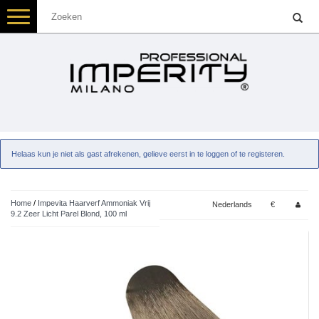
Toggle
navigation
Helaas kun je niet als gast afrekenen, gelieve eerst in te loggen of te registeren.
Home
/
Impevita Haarverf Ammoniak Vrij
Nederlands
€
9.2 Zeer Licht Parel Blond, 100 ml