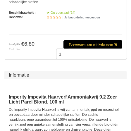
schadelijke stoffen.
Beschikbaarheid:
Op voorraad (14)
Reviews:
| Je beoordeling toevoegen
€6,80
€12,85
Toevoegen aan winkelwagen
Excl. btw
Informatie
Imperity Impevita Haarverf Ammoniakvrij 9.2 Zeer
Licht Parel Blond, 100 ml
De Imperity Impevita Haarverf is vrij van ammoniak, ppd en resorcinol
en bevat daardoor minder schadelijke stoffen. De zachte
haarkleurcrème garandeert tot 100% grijsdekking. De haarverf is
verrijkt met een unieke samenstelling van vier verschillende bio-oliën,
namelijk olijf-, argan-, zonnebloem- en druivenpitolie. Deze oliën