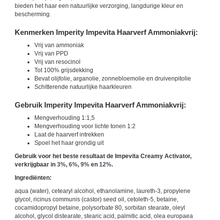
bieden het haar een natuurlijke verzorging, langdurige kleur en
bescherming.
Kenmerken Imperity Impevita Haarverf Ammoniakvrij:
Vrij van ammoniak
Vrij van PPD
Vrij van resocinol
Tot 100% grijsdekking
Bevat olijfolie, arganolie, zonnebloemolie en druivenpitolie
Schitterende natuurlijke haarkleuren
Gebruik Imperity Impevita Haarverf Ammoniakvrij:
Mengverhouding 1:1,5
Mengverhouding voor lichte tonen 1:2
Laat de haarverf intrekken
Spoel het haar grondig uit
Gebruik voor het beste resultaat de Impevita Creamy Activator,
verkrijgbaar in
3%
,
6%
,
9%
en
12%
.
Ingrediënten:
aqua (water), cetearyl alcohol, ethanolamine, laureth-3, propylene
glycol, ricinus communis (castor) seed oil, cetoleth-5, betaine,
cocamidopropyl betaine, polysorbate 80, sorbitan stearate, oleyl
alcohol, glycol distearate, stearic acid, palmitic acid, olea europaea