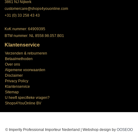
3861 NJ Nijkerk
customercare@shops4youonline.com
+31 (0) 33 258 43 43
KvK nummer: 64909395
BTW nummer: NL 8558.98.057.B01
Klantenservice
Verzenden & retourneren
Betaalmethoden
Over ons
Algemene voorwaarden
Disclaimer
Privacy Policy
Klantenservice
Sitemap
U heeft specifieke vragen?
Shops4YouOnline BV
© Imperity Professional Importeur Nederland | Webshop design by
OOSEOO