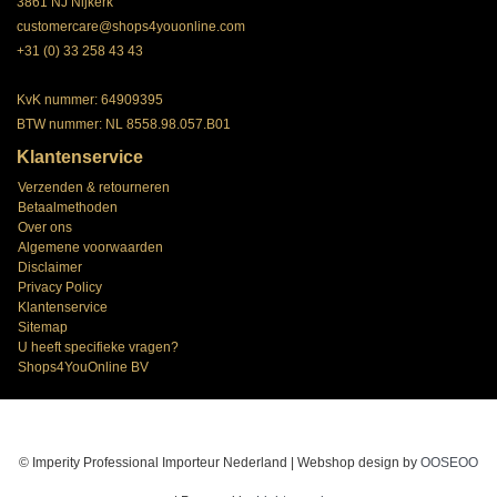
3861 NJ Nijkerk
customercare@shops4youonline.com
+31 (0) 33 258 43 43
KvK nummer: 64909395
BTW nummer: NL 8558.98.057.B01
Klantenservice
Verzenden & retourneren
Betaalmethoden
Over ons
Algemene voorwaarden
Disclaimer
Privacy Policy
Klantenservice
Sitemap
U heeft specifieke vragen?
Shops4YouOnline BV
© Imperity Professional Importeur Nederland | Webshop design by
OOSEOO