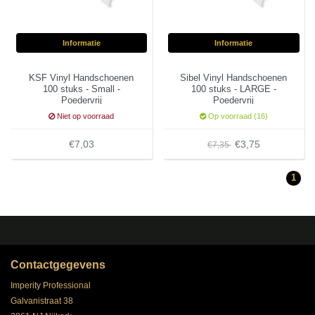
Informatie
Informatie
KSF Vinyl Handschoenen
Sibel Vinyl Handschoenen
100 stuks - Small -
100 stuks - LARGE -
Poedervrij
Poedervrij
Niet op voorraad
Op voorraad (16)
€7,03
€3,75
€7,35
1
Contactgegevens
Imperity Professional
Galvanistraat 38