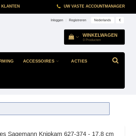
 KLANTEN
UW VASTE ACCOUNTMANAGER
Nederlands
€
Inloggen
|
Registreren
WINKELWAGEN
0
Producten
RMING
ACCESSOIRES
ACTIES
les Sagemann
Knipkam 627-374 - 17,8 cm