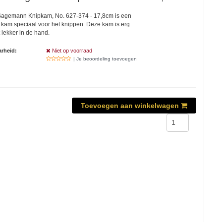
Sagemann Knipkam, No. 627-374 - 17,8cm is een
kam speciaal voor het knippen. Deze kam is erg
gt lekker in de hand.
rheid:
Niet op voorraad
| Je beoordeling toevoegen
Toevoegen aan winkelwagen