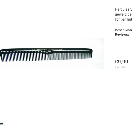
Hercules 
geweldige 
licht en li
Beschikbaa
Reviews:
€9,99 .
Excl. btw