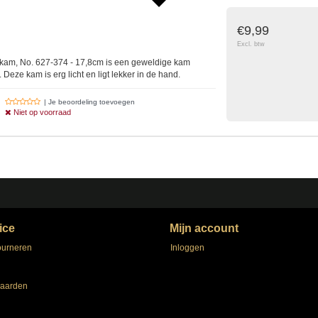
€9,99
Excl. btw
am, No. 627-374 - 17,8cm is een geweldige kam
 Deze kam is erg licht en ligt lekker in de hand.
| Je beoordeling toevoegen
Niet op voorraad
ice
Mijn account
ourneren
Inloggen
aarden