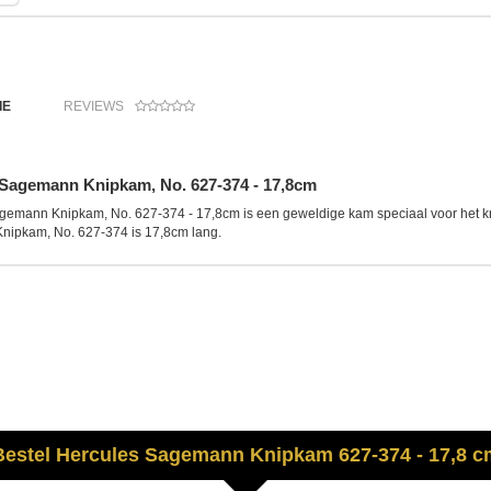
IE
REVIEWS
Sagemann Knipkam, No. 627-374 - 17,8cm
emann Knipkam, No. 627-374 - 17,8cm is een geweldige kam speciaal voor het knip
ipkam, No. 627-374 is 17,8cm lang.
Bestel
Hercules Sagemann
Knipkam 627-374 - 17,8 c