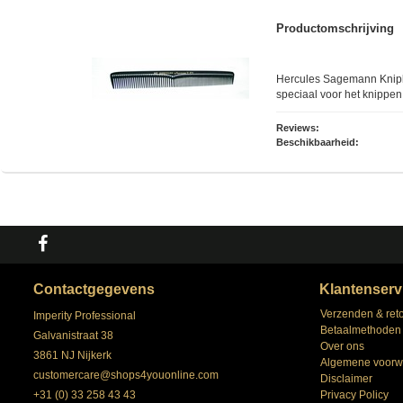
Productomschrijving
Hercules Sagemann Knipk
speciaal voor het knippen.
Reviews:
Beschikbaarheid:
Contactgegevens
Klantenserv
Verzenden & ret
Imperity Professional
Betaalmethoden
Galvanistraat 38
Over ons
3861 NJ Nijkerk
Algemene voorw
customercare@shops4youonline.com
Disclaimer
+31 (0) 33 258 43 43
Privacy Policy