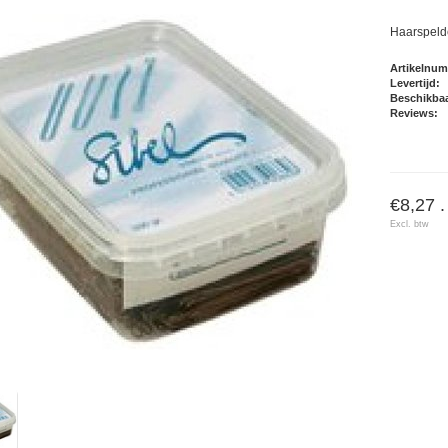
Haarspeld
Artikelnu
Levertijd:
Beschikbaa
Reviews:
€8,27 .
Excl. btw