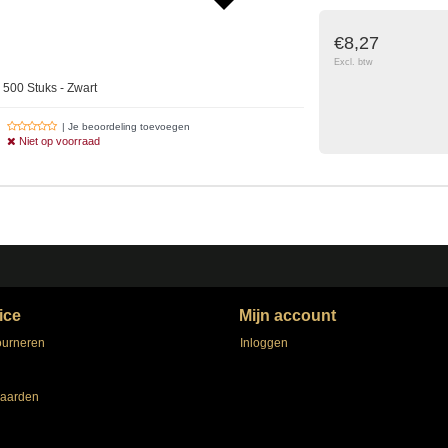
€8,27
Excl. btw
500 Stuks - Zwart
| Je beoordeling toevoegen
Niet op voorraad
ice
Mijn account
ourneren
Inloggen
aarden