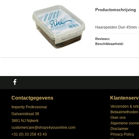
Productomschrijving
Haarspelden Dun 45mm - 
Reviews:
Beschikbaarheid:
Contactgegevens
Klantenserv
Verzenden & ret
Imperity Professional
Betaalmethoden
Galvanistraat 38
Over ons
3861 NJ Nijkerk
Algemene voorw
customercare@shops4youonline.com
Disclaimer
+31 (0) 33 258 43 43
Privacy Policy