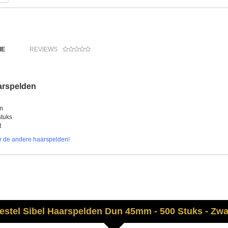
IE
REVIEWS
arspelden
m
stuks
t
or de andere haarspelden!
estel
Sibel
Haarspelden Dun 45mm - 500 Stuks - Zwa