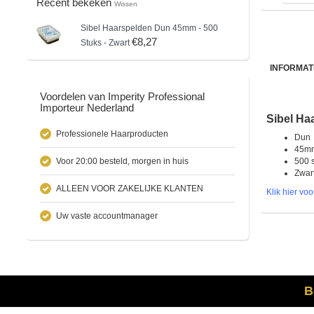
Recent bekeken
Wissen
Sibel
Haarspelden Dun 45mm - 500
€8,27
Stuks - Zwart
INFORMAT
Voordelen van Imperity Professional
Importeur Nederland
Sibel Ha
Professionele Haarproducten
Dun
45m
Voor 20:00 besteld, morgen in huis
500 
Zwar
ALLEEN VOOR ZAKELIJKE KLANTEN
Klik hier vo
Uw vaste accountmanager
B