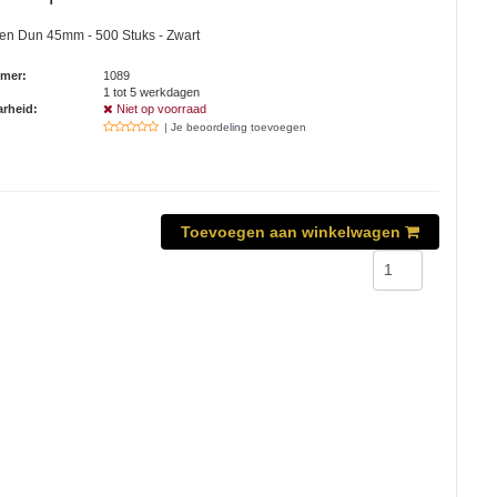
en Dun 45mm - 500 Stuks - Zwart
mmer:
1089
1 tot 5 werkdagen
rheid:
Niet op voorraad
| Je beoordeling toevoegen
Toevoegen aan winkelwagen