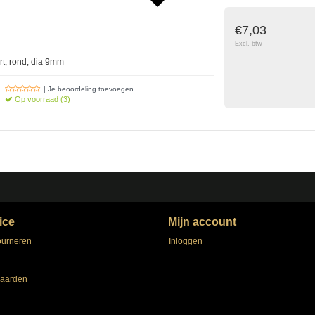
€7,03
Excl. btw
rt, rond, dia 9mm
| Je beoordeling toevoegen
Op voorraad (3)
ice
Mijn account
ourneren
Inloggen
aarden