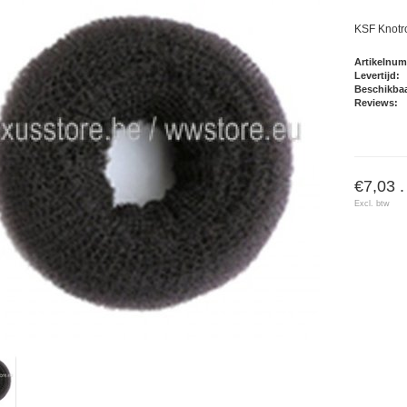
KSF Knotro
Artikelnu
Levertijd:
Beschikbaa
Reviews:
€7,03 .
Excl. btw