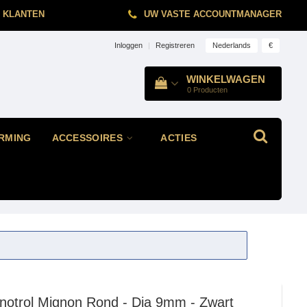
 KLANTEN
UW VASTE ACCOUNTMANAGER
Nederlands
€
Inloggen
|
Registreren
WINKELWAGEN
0
Producten
RMING
ACCESSOIRES
ACTIES
notrol Mignon Rond - Dia 9mm - Zwart