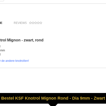
IE
REVIEWS
rol Mignon - zwart, rond
d
9mm
t
or de andere knotrollen!
Bestel
KSF
Knotrol Mignon Rond - Dia 9mm - Zwart