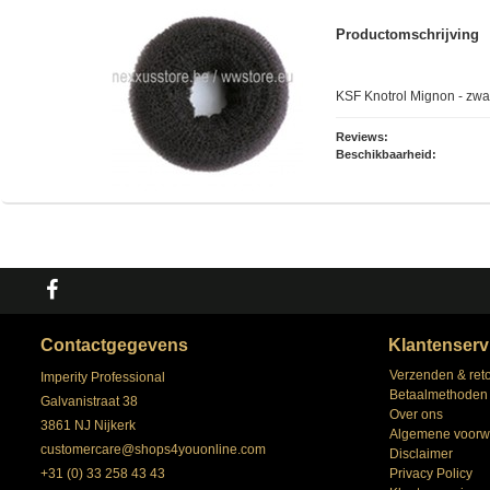
Productomschrijving
KSF Knotrol Mignon - zwa
Reviews:
Beschikbaarheid:
Contactgegevens
Klantenserv
Verzenden & ret
Imperity Professional
Betaalmethoden
Galvanistraat 38
Over ons
3861 NJ Nijkerk
Algemene voorw
customercare@shops4youonline.com
Disclaimer
+31 (0) 33 258 43 43
Privacy Policy