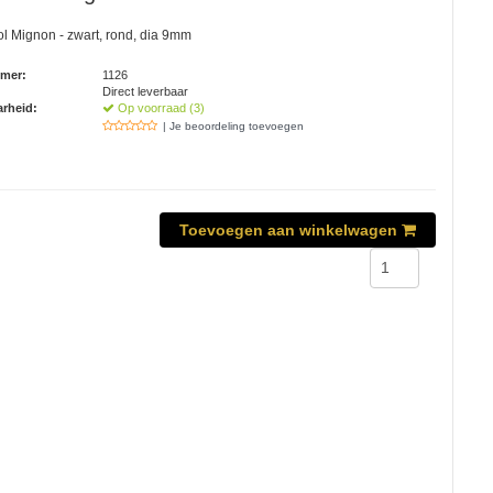
l Mignon - zwart, rond, dia 9mm
mmer:
1126
Direct leverbaar
rheid:
Op voorraad (3)
| Je beoordeling toevoegen
Toevoegen aan winkelwagen