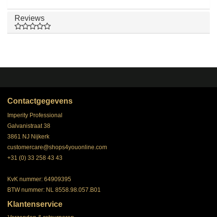
Reviews
Contactgegevens
Imperity Professional
Galvanistraat 38
3861 NJ Nijkerk
customercare@shops4youonline.com
+31 (0) 33 258 43 43
KvK nummer: 64909395
BTW nummer: NL 8558.98.057.B01
Klantenservice