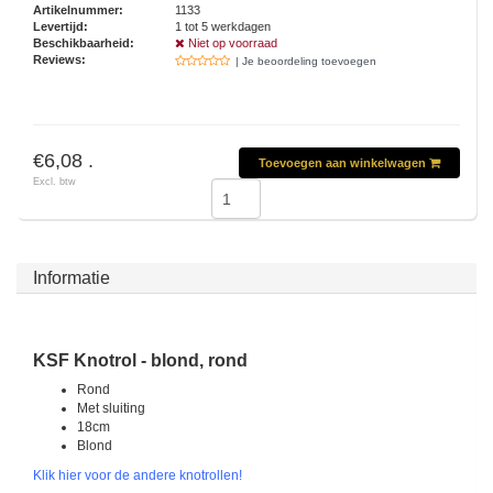
Artikelnummer:
1133
Levertijd:
1 tot 5 werkdagen
Beschikbaarheid:
Niet op voorraad
Reviews:
| Je beoordeling toevoegen
€6,08 .
Toevoegen aan winkelwagen
Excl. btw
Informatie
KSF Knotrol - blond, rond
Rond
Met sluiting
18cm
Blond
Klik hier voor de andere knotrollen!