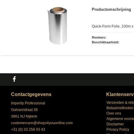
Productomschrijving
Quick-Form Folie, 100m 
Reviews:
Beschikbaarheid:
Contactgegevens
Klantenserv
Verzenden & ret
Imperity Professional
Betaalmethoden
Galvanistraat 38
Over ons
3861 NJ Nijkerk
Algemene voorw
customercare@shops4youonline.com
Disclaimer
+31 (0) 33 258 43 43
Privacy Policy