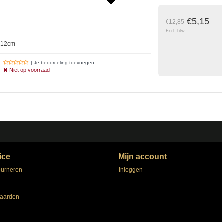
€5,15
€12,85
Excl. btw
x 12cm
| Je beoordeling toevoegen
Niet op voorraad
ice
Mijn account
ourneren
Inloggen
aarden