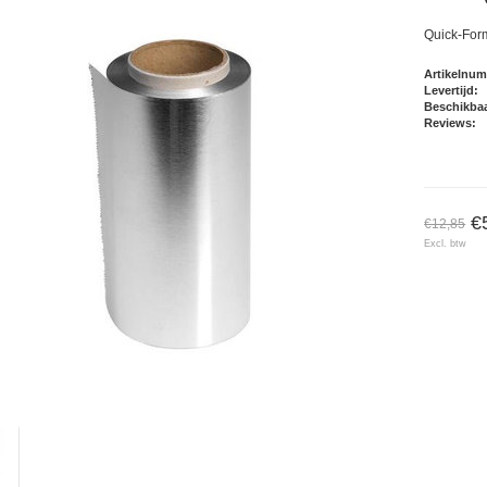
Quick-For
Artikelnu
Levertijd:
Beschikbaa
Reviews:
€
€12,85
Excl. btw