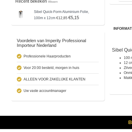
Recent bekeken
Wissen
Sibel
Quick-Form Aluminium Folie,
€5,15
100m x 12cm
€12,85
INFORMAT
Voordelen van Imperity Professional
Importeur Nederland
Sibel Qui
Professionele Haarproducten
100 
12 c
Voor 20:00 besteld, morgen in huis
Zilve
Onmi
Makke
ALLEEN VOOR ZAKELIJKE KLANTEN
Uw vaste accountmanager
B