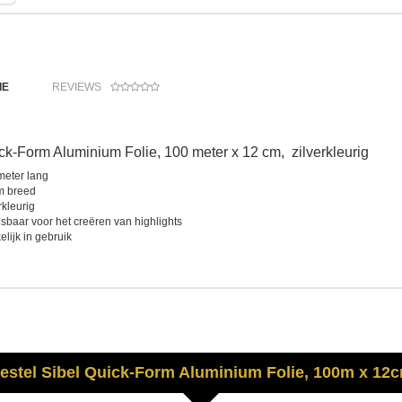
IE
REVIEWS
ck-Form Aluminium Folie, 100 meter x 12 cm, zilverkleurig
meter lang
m breed
rkleurig
sbaar voor het creëren van highlights
lijk in gebruik
estel
Sibel
Quick-Form Aluminium Folie, 100m x 12