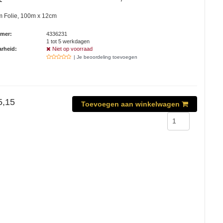
m Folie, 100m x 12cm
mmer:
4336231
1 tot 5 werkdagen
rheid:
Niet op voorraad
| Je beoordeling toevoegen
5,15
Toevoegen aan winkelwagen