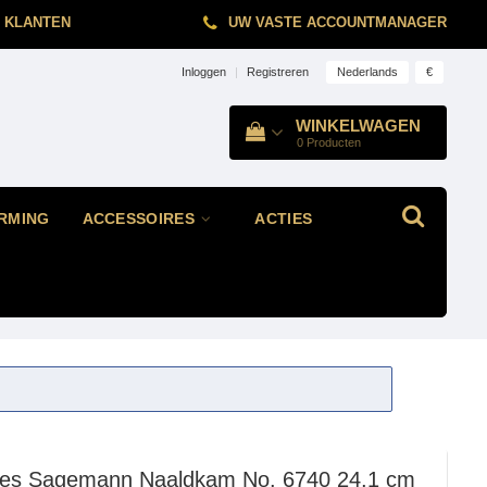
 KLANTEN
UW VASTE ACCOUNTMANAGER
Nederlands
€
Inloggen
|
Registreren
WINKELWAGEN
0
Producten
RMING
ACCESSOIRES
ACTIES
les Sagemann
Naaldkam No. 6740 24,1 cm