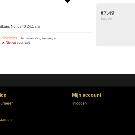
€7,49
Excl. btw
dkam, No. 6740 24,1 cm
| Je beoordeling toevoegen
Niet op voorraad
ice
Mijn account
ourneren
Inloggen
aarden