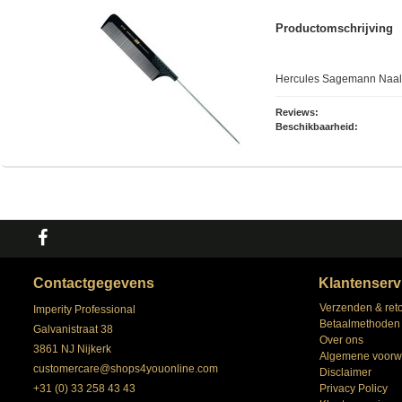
Productomschrijving
Hercules Sagemann Naal
Reviews:
Beschikbaarheid:
Contactgegevens
Klantenserv
Verzenden & ret
Imperity Professional
Betaalmethoden
Galvanistraat 38
Over ons
3861 NJ Nijkerk
Algemene voorw
customercare@shops4youonline.com
Disclaimer
+31 (0) 33 258 43 43
Privacy Policy