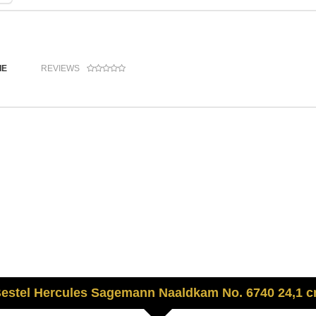
IE
REVIEWS
estel
Hercules Sagemann
Naaldkam No. 6740 24,1 