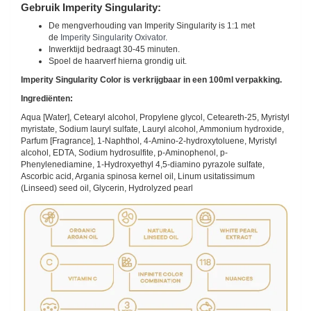
Gebruik Imperity Singularity:
De mengverhouding van Imperity Singularity is 1:1 met
de
Imperity Singularity Oxivator
.
Inwerktijd bedraagt 30-45 minuten.
Spoel de haarverf hierna grondig uit.
Imperity Singularity Color is verkrijgbaar in een 100ml verpakking.
Ingrediënten:
Aqua [Water], Cetearyl alcohol, Propylene glycol, Ceteareth-25, Myristyl
myristate, Sodium lauryl sulfate, Lauryl alcohol, Ammonium hydroxide,
Parfum [Fragrance], 1-Naphthol, 4-Amino-2-hydroxytoluene, Myristyl
alcohol, EDTA, Sodium hydrosulfite, p-Aminophenol, p-
Phenylenediamine, 1-Hydroxyethyl 4,5-diamino pyrazole sulfate,
Ascorbic acid, Argania spinosa kernel oil, Linum usitatissimum
(Linseed) seed oil, Glycerin, Hydrolyzed pearl