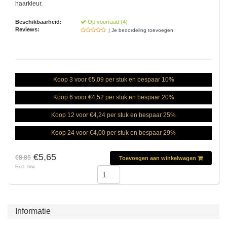
haarkleur.
Beschikbaarheid:
Op voorraad (4)
Reviews:
| Je beoordeling toevoegen
Koop 3 voor €5,09 per stuk en bespaar 10%
Koop 6 voor €4,52 per stuk en bespaar 20%
Koop 12 voor €4,24 per stuk en bespaar 25%
Koop 24 voor €4,00 per stuk en bespaar 29%
€5,65
€8,85
Toevoegen aan winkelwagen
Excl. btw
Informatie