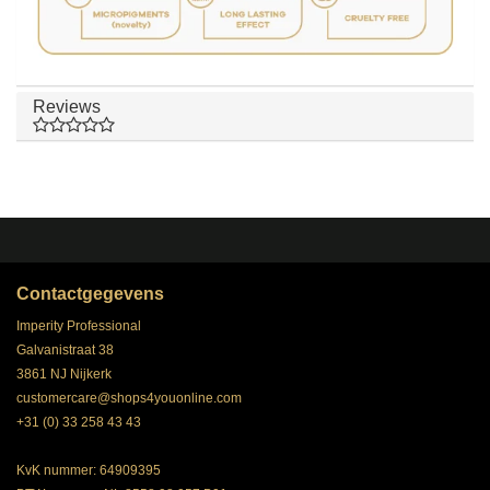
Reviews
Contactgegevens
Imperity Professional
Galvanistraat 38
3861 NJ Nijkerk
customercare@shops4youonline.com
+31 (0) 33 258 43 43
KvK nummer: 64909395