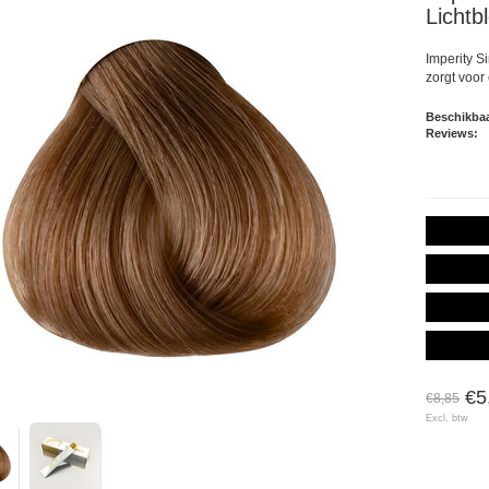
Lichtb
Imperity S
zorgt voor
Beschikbaa
Reviews:
€5
€8,85
Excl. btw