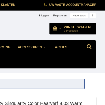
 KLANTEN
UW VASTE ACCOUNTMANAGER
Nederlands
€
Inloggen
|
Registreren
WINKELWAGEN
0
Producten
RMING
ACCESSOIRES
ACTIES
ty
Singularity Color Haarverf 8.03 Warm