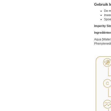
Gebruik I
De me
Inwer
Spoel
Imperity Sin
Ingrediënte
Aqua [Water]
Phenylenedia