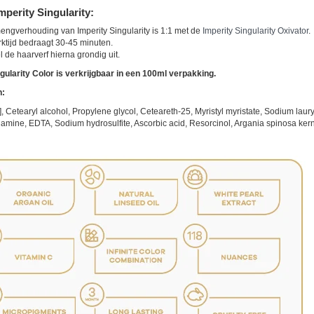
mperity Singularity:
ngverhouding van Imperity Singularity is 1:1 met de
Imperity Singularity Oxivator
.
ktijd bedraagt 30-45 minuten.
 de haarverf hierna grondig uit.
gularity Color is verkrijgbaar in een 100ml verpakking.
n:
, Cetearyl alcohol, Propylene glycol, Ceteareth-25, Myristyl myristate, Sodium lau
mine, EDTA, Sodium hydrosulfite, Ascorbic acid, Resorcinol, Argania spinosa kernel