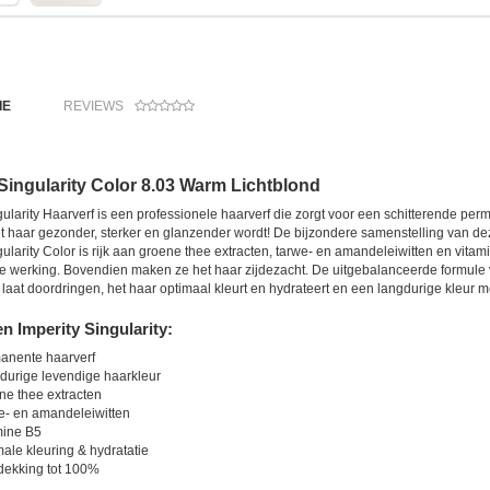
IE
REVIEWS
 Singularity Color 8.03 Warm Lichtblond
gularity Haarverf is een professionele haarverf die zorgt voor een schitterende per
 haar gezonder, sterker en glanzender wordt! De bijzondere samenstelling van dez
gularity Color is rijk aan groene thee extracten, tarwe- en amandeleiwitten en vi
 werking. Bovendien maken ze het haar zijdezacht. De uitgebalanceerde formule va
laat doordringen, het haar optimaal kleurt en hydrateert en een langdurige kleur m
 Imperity Singularity:
anente haarverf
durige levendige haarkleur
ne thee extracten
e- en amandeleiwitten
mine B5
ale kleuring & hydratatie
dekking tot 100%