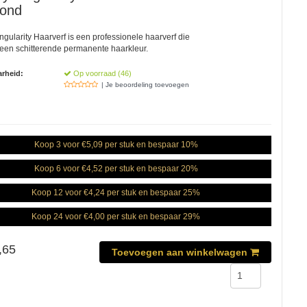
lond
ingularity Haarverf is een professionele haarverf die
 een schitterende permanente haarkleur.
rheid:
Op voorraad (46)
| Je beoordeling toevoegen
Koop 3 voor €5,09 per stuk en bespaar 10%
Koop 6 voor €4,52 per stuk en bespaar 20%
Koop 12 voor €4,24 per stuk en bespaar 25%
Koop 24 voor €4,00 per stuk en bespaar 29%
,65
Toevoegen aan winkelwagen