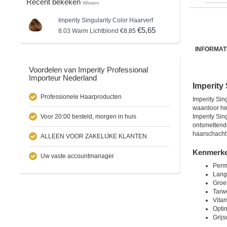
Recent bekeken
Wissen
Imperity
Singularity Color Haarverf
€5,65
8.03 Warm Lichtblond
€8,85
INFORMAT
Voordelen van Imperity Professional
Importeur Nederland
Imperity
Professionele Haarproducten
Imperity Sin
waardoor het
Voor 20:00 besteld, morgen in huis
Imperity Sin
ontsmettende
haarschacht 
ALLEEN VOOR ZAKELIJKE KLANTEN
Kenmerken
Uw vaste accountmanager
Perm
Lang
Groe
Tarw
Vita
Optim
Grijs