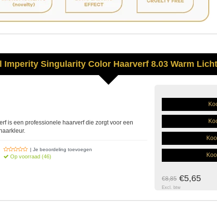
l
Imperity
Singularity Color Haarverf 8.03 Warm Lich
Koo
Koo
erf is een professionele haarverf die zorgt voor een
haarkleur.
Koo
| Je beoordeling toevoegen
Koo
Op voorraad (46)
€5,65
€8,85
Excl. btw