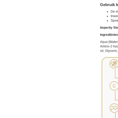
Gebruik I
De me
Inwer
Spoel
Imperity Sin
Ingrediënte
Aqua [Water]
Amino-2-hydr
oil, Glycerin