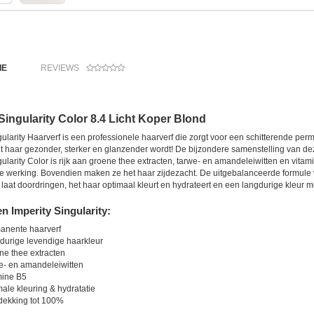
IE
REVIEWS
Singularity Color 8.4 Licht Koper Blond
gularity Haarverf is een professionele haarverf die zorgt voor een schitterende per
 haar gezonder, sterker en glanzender wordt! De bijzondere samenstelling van dez
gularity Color is rijk aan groene thee extracten, tarwe- en amandeleiwitten en vi
 werking. Bovendien maken ze het haar zijdezacht. De uitgebalanceerde formule va
laat doordringen, het haar optimaal kleurt en hydrateert en een langdurige kleur m
 Imperity Singularity:
anente haarverf
durige levendige haarkleur
ne thee extracten
e- en amandeleiwitten
mine B5
ale kleuring & hydratatie
dekking tot 100%