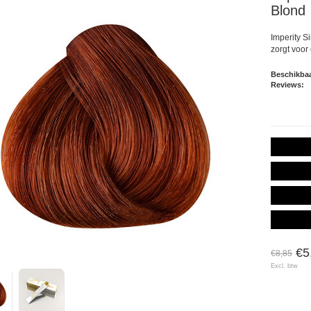
Blond
Imperity S
zorgt voor
Beschikbaa
Reviews:
€5
€8,85
Excl. btw