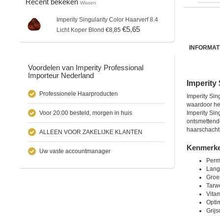
Recent bekeken
Wissen
Imperity
Singularity Color Haarverf 8.4
€5,65
Licht Koper Blond
€8,85
INFORMAT
Voordelen van Imperity Professional
Importeur Nederland
Imperity 
Professionele Haarproducten
Imperity Sin
waardoor het
Voor 20:00 besteld, morgen in huis
Imperity Sin
ontsmettende
haarschacht 
ALLEEN VOOR ZAKELIJKE KLANTEN
Kenmerken
Uw vaste accountmanager
Perm
Lang
Groe
Tarw
Vita
Optim
Grijs