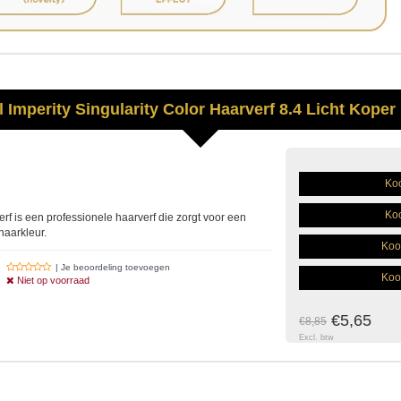
l
Imperity
Singularity Color Haarverf 8.4 Licht Koper
Koo
Koo
erf is een professionele haarverf die zorgt voor een
haarkleur.
Koo
| Je beoordeling toevoegen
Koo
Niet op voorraad
€5,65
€8,85
Excl. btw