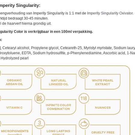
mperity Singularity:
ngverhouding van Imperity Singularity is 1:1 met de
Imperity Singularity Oxivator
.
ktijd bedraagt 30-45 minuten.
 de haarverf hierna grondig uit.
gularity Color is verkrijgbaar in een 100ml verpakking.
n:
, Cetearyl alcohol, Propylene glycol, Ceteareth-25, Myristyl myristate, Sodium lau
oxytoluene, EDTA, Sodium hydrosulfite, p-Phenylenediamine, Ascorbic acid, 1-Nap
, Hydrolyzed pearl