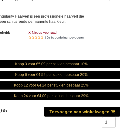
ingularity Haarverf is een professionele haarverf die
 een schitterende permanente haarkleur.
rheid:
Niet op voorraad
| Je beoordeling toevoegen
Koop 3 voor €5,09 per stuk en bespaar 10%
Koop 6 voor €4,52 per stuk en bespaar 20%
Koop 12 voor €4,24 per stuk en bespaar 25%
Koop 24 voor €4,00 per stuk en bespaar 29%
,65
Toevoegen aan winkelwagen