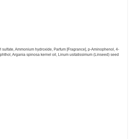
ryl sulfate, Ammonium hydroxide, Parfum [Fragrance], p-Aminophenol, 4-
hthol, Argania spinosa kernel oil, Linum usitatissimum (Linseed) seed