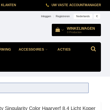
 KLANTEN
UW VASTE ACCOUNTMANAGER
Nederlands
€
Inloggen
|
Registreren
WINKELWAGEN
0
Producten
RMING
ACCESSOIRES
ACTIES
ty
Singularity Color Haarverf 8.4 Licht Koper