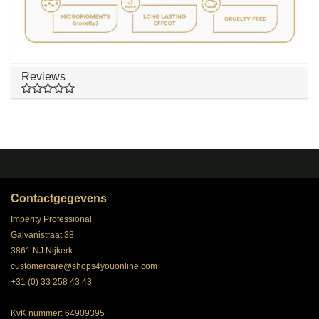
Reviews
Contactgegevens
Imperity Professional
Galvanistraat 38
3861 NJ Nijkerk
customercare@shops4youonline.com
+31 (0) 33 258 43 43
KvK nummer: 64909395