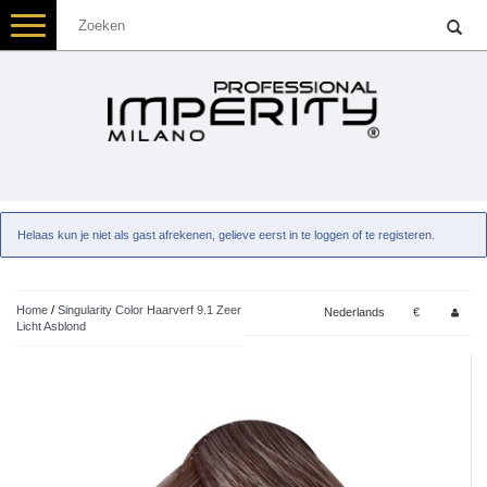
Toggle
navigation
Helaas kun je niet als gast afrekenen, gelieve eerst in te loggen of te registeren.
Home
/
Singularity Color Haarverf 9.1 Zeer
Nederlands
€
Licht Asblond