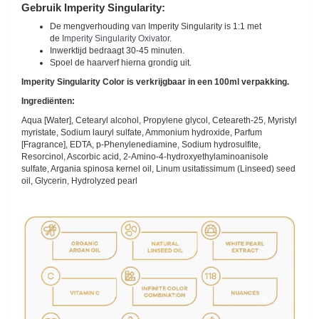
Gebruik Imperity Singularity:
De mengverhouding van Imperity Singularity is 1:1 met
de
Imperity Singularity Oxivator
.
Inwerktijd bedraagt 30-45 minuten.
Spoel de haarverf hierna grondig uit.
Imperity Singularity Color is verkrijgbaar in een 100ml verpakking.
Ingrediënten:
Aqua [Water], Cetearyl alcohol, Propylene glycol, Ceteareth-25, Myristyl
myristate, Sodium lauryl sulfate, Ammonium hydroxide, Parfum
[Fragrance], EDTA, p-Phenylenediamine, Sodium hydrosulfite,
Resorcinol, Ascorbic acid, 2-Amino-4-hydroxyethylaminoanisole
sulfate, Argania spinosa kernel oil, Linum usitatissimum (Linseed) seed
oil, Glycerin, Hydrolyzed pearl