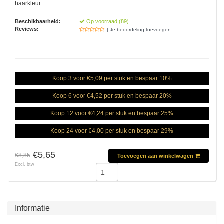
haarkleur.
Beschikbaarheid:
Op voorraad (89)
Reviews:
| Je beoordeling toevoegen
Koop 3 voor €5,09 per stuk en bespaar 10%
Koop 6 voor €4,52 per stuk en bespaar 20%
Koop 12 voor €4,24 per stuk en bespaar 25%
Koop 24 voor €4,00 per stuk en bespaar 29%
€5,65
€8,85
Toevoegen aan winkelwagen
Excl. btw
Informatie