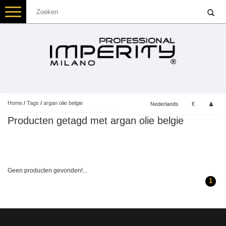
Toggle
navigation
Home
/
Tags
/
argan olie belgie
Nederlands
€
Producten getagd met argan olie belgie
Geen producten gevonden!...
1