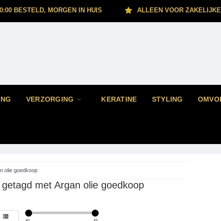
0:00 BESTELD, MORGEN IN HUIS
ALLEEN VOOR ZAKELIJKE
ING
VERZORGING
KERATINE
STYLING
OMVO
n olie goedkoop
 getagd met Argan olie goedkoop
€
0
€
5