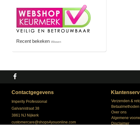
Recent bekeken
Wissen
Contactgegevens
Klantenserv
Verzenden & ret
Imperity Professional
Betaalmethoden
Galvanistraat 38
Over ons
3861 NJ Nijkerk
Algemene voorw
customercare@shops4youonline.com
Disclaimer
+31 (0) 33 258 43 43
Privacy Policy
Klantenservice