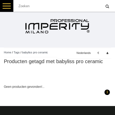
Toggle
navigation
Home
/
Tags
/
babyliss pro ceramic
Nederlands
€
Producten getagd met babyliss pro ceramic
Geen producten gevonden!...
1