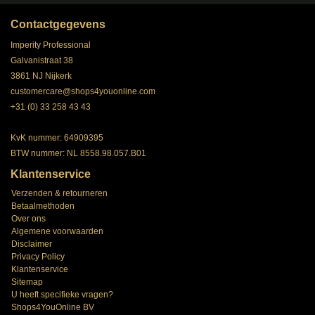
Contactgegevens
Imperity Professional
Galvanistraat 38
3861 NJ Nijkerk
customercare@shops4youonline.com
+31 (0) 33 258 43 43
KvK nummer: 64909395
BTW nummer: NL 8558.98.057.B01
Klantenservice
Verzenden & retourneren
Betaalmethoden
Over ons
Algemene voorwaarden
Disclaimer
Privacy Policy
Klantenservice
Sitemap
U heeft specifieke vragen?
Shops4YouOnline BV