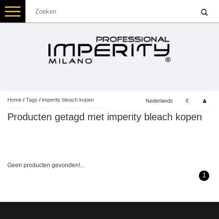
Toggle
navigation
Home
/
Tags
/
imperity bleach kopen
Nederlands
€
Producten getagd met imperity bleach kopen
Geen producten gevonden!...
1