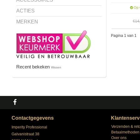
Op v
ACTIES
MERKEN
€14
Pagina 1 van 1
Recent bekeken
Wissen
Contactgegevens
Klantenserv
Verzenden & ret
Imperity Professional
Betaalmethoden
Galvanistraat 38
Over ons