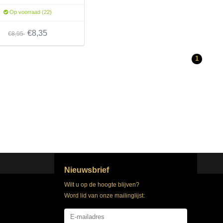
Op voorraad (22)
€8,35
€8,95
1
Nieuwsbrief
Wilt u op de hoogte blijven?
Word lid van onze mailinglijst: