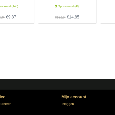
oorraad (143)
Op voorraad (40)
€9,87
€14,85
,10
€13,10
ice
Mijn account
ourneren
Inloggen