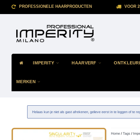
PROFESSIONELE HAARPRODUCTEN
VOOR 2
IMPERITY
HAARVERF
ONTKLEUR
MERKEN
Helaas kun je niet als gast afrekenen, gelieve eerst in te loggen of te re
Home
/
Tags
/
Impe