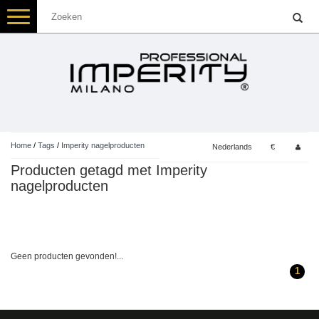
Toggle
navigation
Home
/
Tags
/
Imperity nagelproducten
Nederlands
€
Producten getagd met Imperity
nagelproducten
Geen producten gevonden!...
1