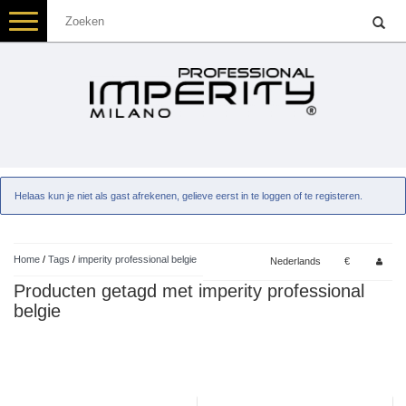
Toggle
navigation
Helaas kun je niet als gast afrekenen, gelieve eerst in te loggen of te registeren.
Home
/
Tags
/
imperity professional belgie
Nederlands
€
Producten getagd met imperity professional
belgie