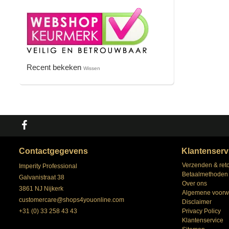
Recent bekeken
Wissen
Contactgegevens
Klantenserv
Verzenden & ret
Imperity Professional
Betaalmethoden
Galvanistraat 38
Over ons
3861 NJ Nijkerk
Algemene voorw
customercare@shops4youonline.com
Disclaimer
+31 (0) 33 258 43 43
Privacy Policy
Klantenservice