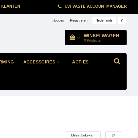
 KLANTEN
UW VASTE ACCOUNTMANAGER
Nederlands
€
Inloggen
|
Registreren
WINKELWAGEN
0
Producten
RMING
ACCESSOIRES
ACTIES
Meest bekeken
24