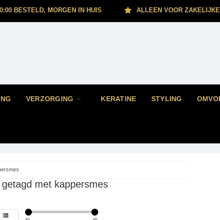
0:00 BESTELD, MORGEN IN HUIS
ALLEEN VOOR ZAKELIJKE
ING
VERZORGING
KERATINE
STYLING
OMVO
persmes
 getagd met kappersmes
€
0
€
5