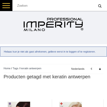
Toggle
navigation
Helaas kun je niet als gast afrekenen, gelieve eerst in te loggen of te registeren.
Home
/
Tags
/
keratin antwerpen
Nederlands
€
Producten getagd met keratin antwerpen