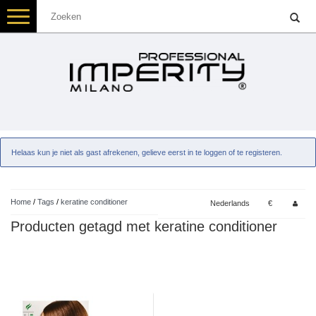
Toggle
navigation
Helaas kun je niet als gast afrekenen, gelieve eerst in te loggen of te registeren.
Home
/
Tags
/
keratine conditioner
Nederlands
€
Producten getagd met keratine conditioner