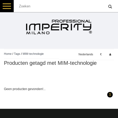
Toggle
navigation
Home
/
Tags
/
MIM-technologie
Nederlands
€
Producten getagd met MIM-technologie
Geen producten gevonden!...
1