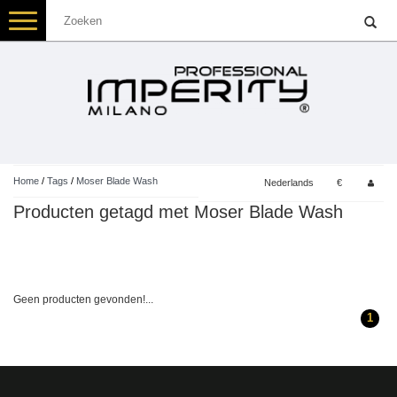
Toggle
navigation
Home
/
Tags
/
Moser Blade Wash
Nederlands
€
Producten getagd met Moser Blade Wash
Geen producten gevonden!...
1