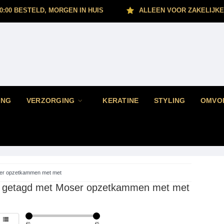
0:00 BESTELD, MORGEN IN HUIS
ALLEEN VOOR ZAKELIJKE
ING
VERZORGING
KERATINE
STYLING
OMVO
er opzetkammen met met
 getagd met Moser opzetkammen met met
€
0
€
5