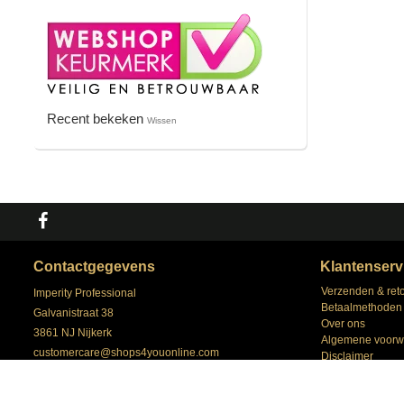
Recent bekeken
Wissen
Contactgegevens
Klantenserv
Verzenden & ret
Imperity Professional
Betaalmethoden
Galvanistraat 38
Over ons
3861 NJ Nijkerk
Algemene voorw
customercare@shops4youonline.com
Disclaimer
+31 (0) 33 258 43 43
Privacy Policy
Klantenservice