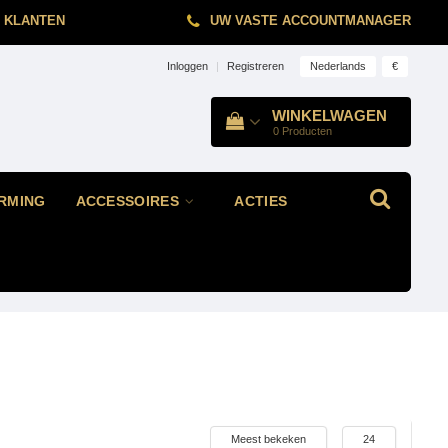
 KLANTEN
UW VASTE ACCOUNTMANAGER
Nederlands
€
Inloggen
|
Registreren
WINKELWAGEN
0
Producten
RMING
ACCESSOIRES
ACTIES
Meest bekeken
24