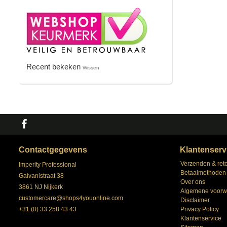
Recent bekeken
Wissen
Contactgegevens
Klantenserv
Verzenden & ret
Imperity Professional
Betaalmethoden
Galvanistraat 38
Over ons
3861 NJ Nijkerk
Algemene voorw
customercare@shops4youonline.com
Disclaimer
+31 (0) 33 258 43 43
Privacy Policy
Klantenservice