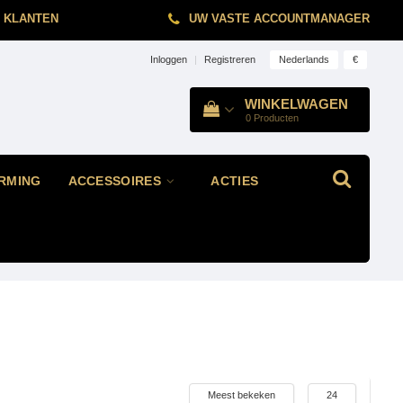
 KLANTEN
UW VASTE ACCOUNTMANAGER
Nederlands
€
Inloggen
|
Registreren
WINKELWAGEN
0
Producten
RMING
ACCESSOIRES
ACTIES
Meest bekeken
24