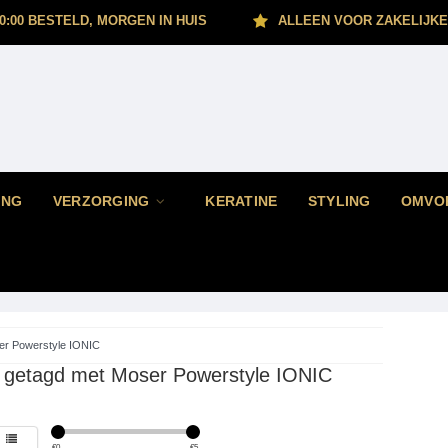
0:00 BESTELD, MORGEN IN HUIS
ALLEEN VOOR ZAKELIJKE
ING
VERZORGING
KERATINE
STYLING
OMVO
r Powerstyle IONIC
 getagd met Moser Powerstyle IONIC
€
0
€
5