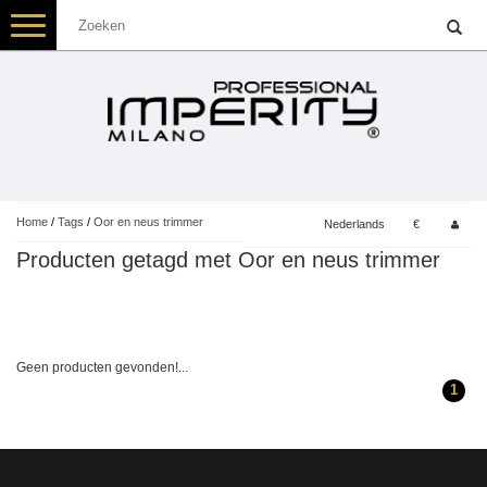
Toggle
navigation
Home
/
Tags
/
Oor en neus trimmer
Nederlands
€
Producten getagd met Oor en neus trimmer
Geen producten gevonden!...
1