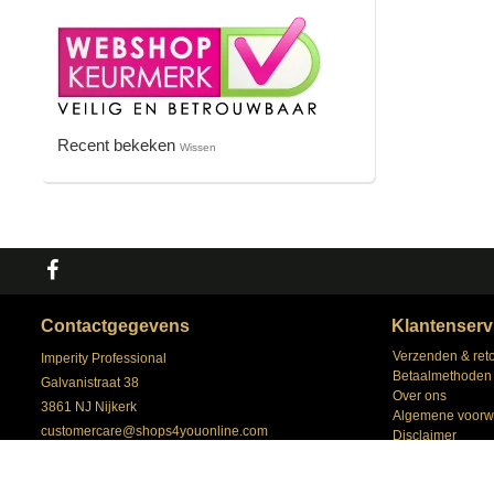
Recent bekeken
Wissen
Contactgegevens
Klantenserv
Verzenden & ret
Imperity Professional
Betaalmethoden
Galvanistraat 38
Over ons
3861 NJ Nijkerk
Algemene voorw
customercare@shops4youonline.com
Disclaimer
+31 (0) 33 258 43 43
Privacy Policy
Klantenservice