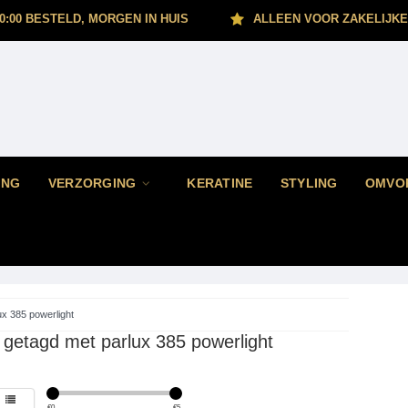
0:00 BESTELD, MORGEN IN HUIS
ALLEEN VOOR ZAKELIJKE
ING
VERZORGING
KERATINE
STYLING
OMVO
ux 385 powerlight
 getagd met parlux 385 powerlight
€
0
€
5