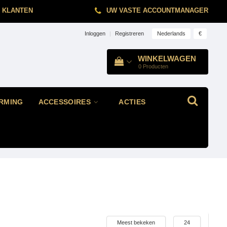
 KLANTEN
UW VASTE ACCOUNTMANAGER
Nederlands
€
Inloggen
|
Registreren
WINKELWAGEN
0
Producten
RMING
ACCESSOIRES
ACTIES
Meest bekeken
24