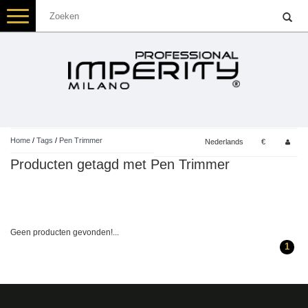
Toggle
navigation
Home
/
Tags
/
Pen Trimmer
Nederlands
€
Producten getagd met Pen Trimmer
Geen producten gevonden!...
1