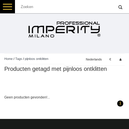
Toggle
navigation
Home
/
Tags
/
pijnloos ontklitten
Nederlands
€
Producten getagd met pijnloos ontklitten
Geen producten gevonden!...
1