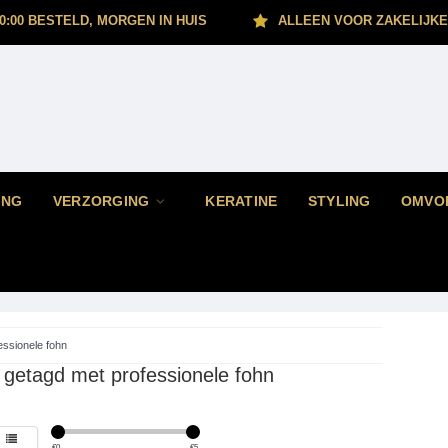
0:00 BESTELD, MORGEN IN HUIS
ALLEEN VOOR ZAKELIJKE
ING
VERZORGING
KERATINE
STYLING
OMVO
essionele fohn
 getagd met professionele fohn
€
0
€
5