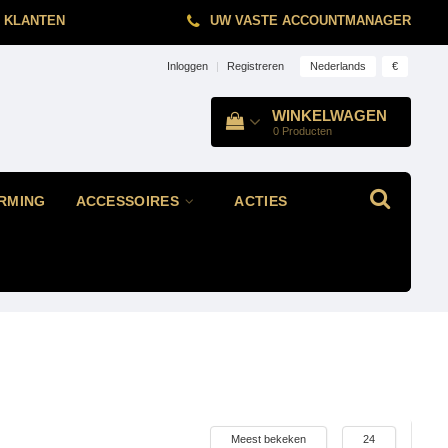
 KLANTEN
UW VASTE ACCOUNTMANAGER
Nederlands
€
Inloggen
|
Registreren
WINKELWAGEN
0
Producten
RMING
ACCESSOIRES
ACTIES
Meest bekeken
24