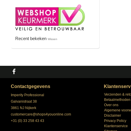
Recent bekeken
Wissen
Contactgegevens
Klantenserv
Verzenden & ret
Imperity Professional
Betaalmethoden
Galvanistraat 38
Over ons
3861 NJ Nijkerk
Algemene voorw
customercare@shops4youonline.com
Disclaimer
+31 (0) 33 258 43 43
Privacy Policy
Klantenservice