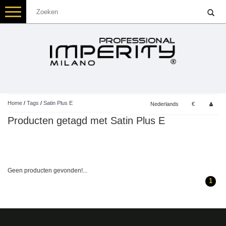
Toggle
navigation
Home
/
Tags
/
Satin Plus E
Nederlands
€
Producten getagd met Satin Plus E
Geen producten gevonden!...
1