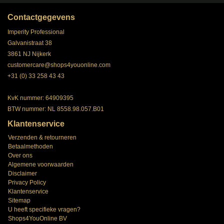
Contactgegevens
Imperity Professional
Galvanistraat 38
3861 NJ Nijkerk
customercare@shops4youonline.com
+31 (0) 33 258 43 43
KvK nummer: 64909395
BTW nummer: NL 8558.98.057.B01
Klantenservice
Verzenden & retourneren
Betaalmethoden
Over ons
Algemene voorwaarden
Disclaimer
Privacy Policy
Klantenservice
Sitemap
U heeft specifieke vragen?
Shops4YouOnline BV