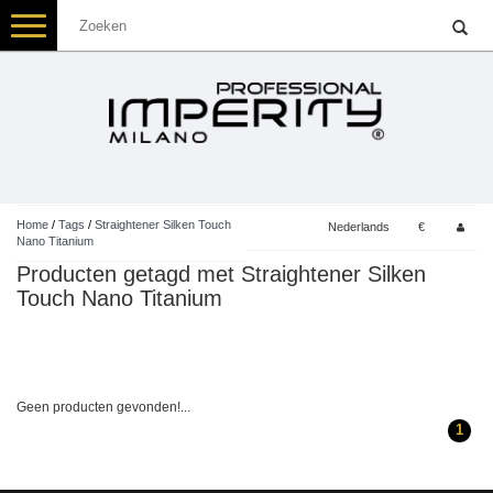
Toggle
navigation
Home
/
Tags
/
Straightener Silken Touch
Nederlands
€
Nano Titanium
Producten getagd met Straightener Silken
Touch Nano Titanium
Geen producten gevonden!...
1