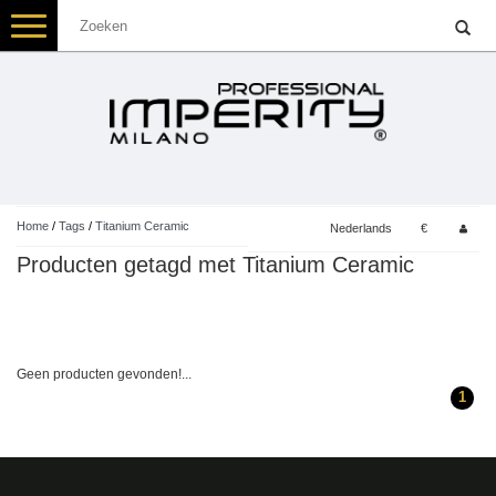
Toggle
navigation
Home
/
Tags
/
Titanium Ceramic
Nederlands
€
Producten getagd met Titanium Ceramic
Geen producten gevonden!...
1