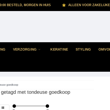
0:00 BESTELD, MORGEN IN HUIS
ALLEEN VOOR ZAKELIJKE
ING
VERZORGING
KERATINE
STYLING
OMVO
deuse goedkoop
 getagd met tondeuse goedkoop
€
0
€
5