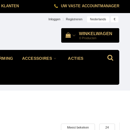
 KLANTEN
UW VASTE ACCOUNTMANAGER
Nederlands
€
Inloggen
|
Registreren
WINKELWAGEN
0
Producten
RMING
ACCESSOIRES
ACTIES
Meest bekeken
24