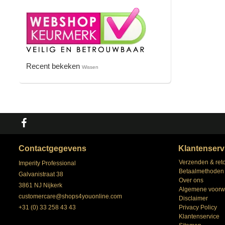
Recent bekeken
Wissen
Contactgegevens
Klantenserv
Verzenden & ret
Imperity Professional
Betaalmethoden
Galvanistraat 38
Over ons
3861 NJ Nijkerk
Algemene voorw
customercare@shops4youonline.com
Disclaimer
+31 (0) 33 258 43 43
Privacy Policy
Klantenservice