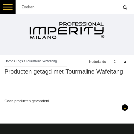
Toggle
navigation
Home
/
Tags
/
Tourmaline Wafeltang
Nederlands
€
Producten getagd met Tourmaline Wafeltang
Geen producten gevonden!...
1