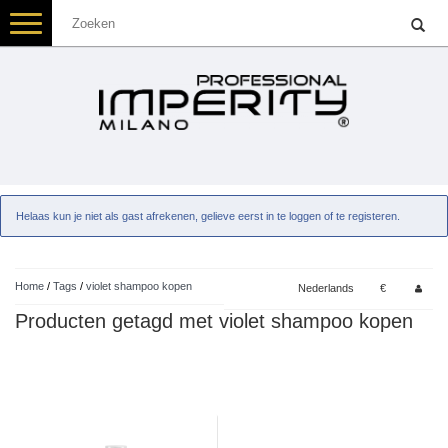
Toggle
navigation
Helaas kun je niet als gast afrekenen, gelieve eerst in te loggen of te registeren.
Home
/
Tags
/
violet shampoo kopen
Nederlands
€
Producten getagd met violet shampoo kopen