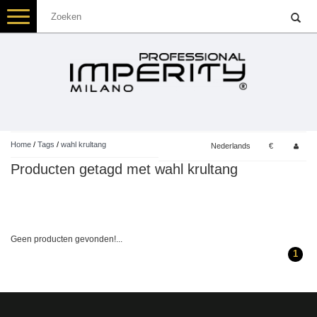
Toggle
navigation
Home
/
Tags
/
wahl krultang
Nederlands
€
Producten getagd met wahl krultang
Geen producten gevonden!...
1