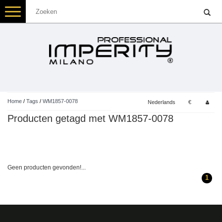
Toggle
navigation
Home
/
Tags
/
WM1857-0078
Nederlands
€
Producten getagd met WM1857-0078
Geen producten gevonden!...
1