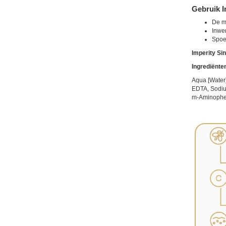
Gebruik I
De me
Inwer
Spoel
Imperity Sin
Ingrediënte
Aqua [Water]
EDTA, Sodium
m-Aminophen