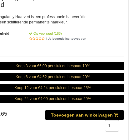
nd
ingularity Haarverf is een professionele haarverf die
 een schitterende permanente haarkleur.
rheid:
Op voorraad (183)
| Je beoordeling toevoegen
Koop 3 voor €5,09 per stuk en bespaar 10%
Koop 6 voor €4,52 per stuk en bespaar 20%
Koop 12 voor €4,24 per stuk en bespaar 25%
Koop 24 voor €4,00 per stuk en bespaar 29%
,65
Toevoegen aan winkelwagen