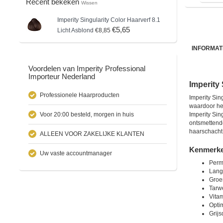
Recent bekeken
Wissen
Imperity
Singularity Color Haarverf 8.1
€5,65
Licht Asblond
€8,85
INFORMAT
Voordelen van Imperity Professional
Importeur Nederland
Imperity 
Professionele Haarproducten
Imperity Sin
waardoor het
Voor 20:00 besteld, morgen in huis
Imperity Sin
ontsmettende
haarschacht 
ALLEEN VOOR ZAKELIJKE KLANTEN
Kenmerken
Uw vaste accountmanager
Perm
Lang
Groe
Tarw
Vita
Optim
Grijs