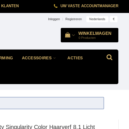
 KLANTEN
UW VASTE ACCOUNTMANAGER
Nederlands
€
Inloggen
|
Registreren
WINKELWAGEN
0
Producten
RMING
ACCESSOIRES
ACTIES
ty
Singularity Color Haarverf 8.1 Licht