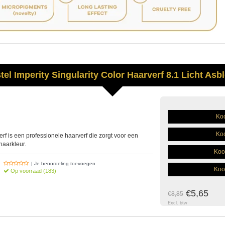
tel
Imperity
Singularity Color Haarverf 8.1 Licht Asb
Koo
Koo
erf is een professionele haarverf die zorgt voor een
haarkleur.
Koo
| Je beoordeling toevoegen
Koo
Op voorraad (183)
€5,65
€8,85
Excl. btw