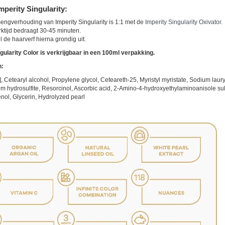
mperity Singularity:
ngverhouding van Imperity Singularity is 1:1 met de
Imperity Singularity Oxivator
.
ktijd bedraagt 30-45 minuten.
 de haarverf hierna grondig uit.
gularity Color is verkrijgbaar in een 100ml verpakking.
n:
, Cetearyl alcohol, Propylene glycol, Ceteareth-25, Myristyl myristate, Sodium la
 hydrosulfite, Resorcinol, Ascorbic acid, 2-Amino-4-hydroxyethylaminoanisole sulfa
ol, Glycerin, Hydrolyzed pearl