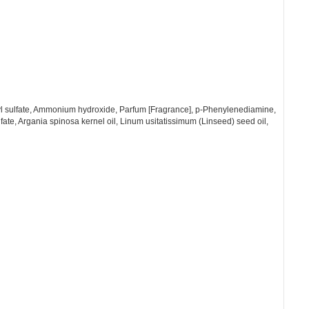
uryl sulfate, Ammonium hydroxide, Parfum [Fragrance], p-Phenylenediamine,
te, Argania spinosa kernel oil, Linum usitatissimum (Linseed) seed oil,