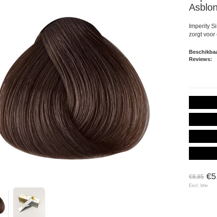
Asblo
Imperity S
zorgt voor
Beschikbaa
Reviews:
€5
€8,85
Excl. btw