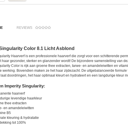
IE
REVIEWS
Singularity Color 8.1 Licht Asblond
gularity Haarverf is een professionele haarverf die zorgt voor een schitterende per
 haar gezonder, sterker en glanzender wordt! De bijzondere samenstelling van dez
gularity Color is rijk aan groene thee extracten, tarwe- en amandeleiwitten en vi
 werking. Bovendien maken ze het haar zijdezacht. De uitgebalanceerde formule va
laat doordringen, het haar optimaal kleurt en hydrateert en een langdurige kleur m
 Imperity Singularity:
anente haarverf
durige levendige haarkleur
ne thee extracten
e- en amandeleiwitten
mine B5
ale kleuring & hydratatie
dekking tot 100%